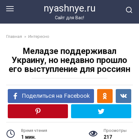
Перейти
nyashnye.ru
к
контенту
Сайт для Вас!
Главная
»
Интересно
Меладзе поддерживал
Украину, но недавно прошло
его выступление для россиян
Поделиться на Facebook
Время чтения
Просмотры
1 мин.
217