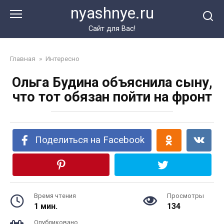
Перейти
nyashnye.ru
к
контенту
Сайт для Вас!
Главная
»
Интересно
Ольга Будина объяснила сыну,
что тот обязан пойти на фронт
Поделиться на Facebook
Время чтения
Просмотры
1 мин.
134
Опубликовано