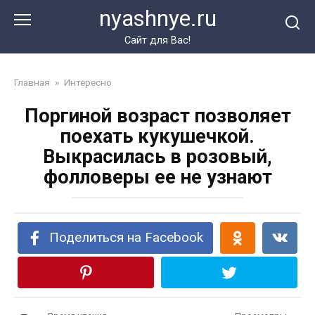
Перейти
nyashnye.ru
к
контенту
Сайт для Вас!
Главная
»
Интересно
Поргиной возраст позволяет
поехать кукушечкой.
Выкрасилась в розовый,
фолловеры ее не узнают
Поделиться на Facebook