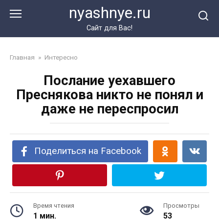
Перейти
nyashnye.ru
к
контенту
Сайт для Вас!
Главная
»
Интересно
Послание уехавшего
Преснякова никто не понял и
даже не переспросил
Поделиться на Facebook
Время чтения
Просмотры
1 мин.
53