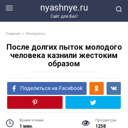
Перейти
nyashnye.ru
к
контенту
Сайт для Вас!
Главная
»
Интересно
После долгих пыток молодого
человека казнили жестоким
образом
Поделиться на Facebook
Время чтения
Просмотры
1 мин.
1258