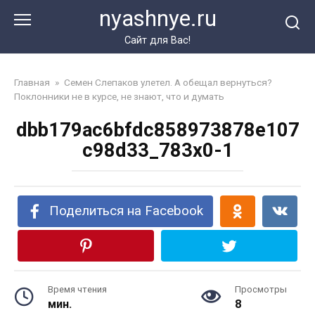
Перейти
nyashnye.ru
к
контенту
Сайт для Вас!
Главная
»
Семен Слепаков улетел. А обещал вернуться?
Поклонники не в курсе, не знают, что и думать
dbb179ac6bfdc858973878e107
c98d33_783x0-1
Поделиться на Facebook
Время чтения
Просмотры
мин.
8