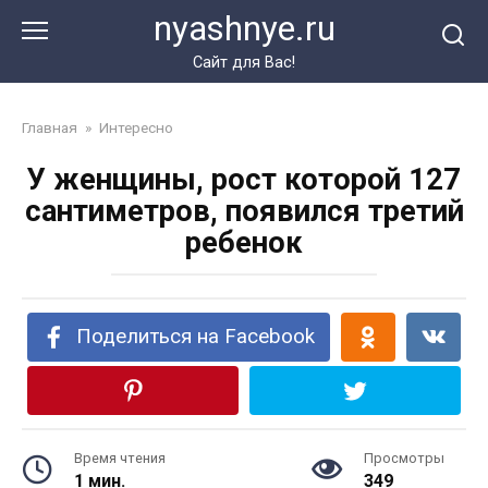
Перейти
nyashnye.ru
к
контенту
Сайт для Вас!
Главная
»
Интересно
У женщины, рост которой 127
сантиметров, появился третий
ребенок
Поделиться на Facebook
Время чтения
Просмотры
1 мин.
349