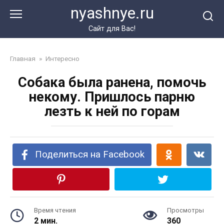
Перейти
nyashnye.ru
к
контенту
Сайт для Вас!
Главная
»
Интересно
Собака была ранена, помочь
некому. Пришлось парню
лезть к ней по горам
Поделиться на Facebook
Время чтения
Просмотры
2 мин.
360