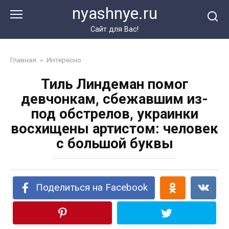
Перейти
nyashnye.ru
к
контенту
Сайт для Вас!
Главная
»
Интересно
Тиль Линдеман помог
девчонкам, сбежавшим из-
под обстрелов, украинки
восхищены артистом: человек
с большой буквы
Поделиться на Facebook