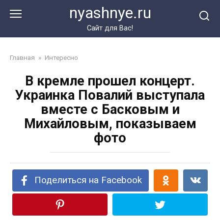
Перейти
nyashnye.ru
к
контенту
Сайт для Вас!
Главная
»
Интересно
В кремле прошел концерт.
Украинка Повалий выступала
вместе с Басковым и
Михайловым, показываем
фото
Поделиться на Facebook