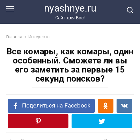
Перейти
nyashnye.ru
к
контенту
Сайт для Вас!
Главная
»
Интересно
Все комары, как комары, один
особенный. Сможете ли вы
его заметить за первые 15
секунд поисков?
Поделиться на Facebook